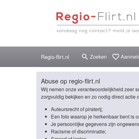
search
favorite_border
Regio-flirt.nl
Zoeken
Aanmel
Abuse op regio-flirt.nl
Wij nemen onze verantwoordelijkheid zeer se
zorgvuldig bekijken en zo nodig direct acti
Auteursrecht of piraterij;
Een foto waarop je herkenbaar bent is o
Je persoonlijke gegevens zijn ongewenst
Racisme of discriminatie;
Smaad of laster;